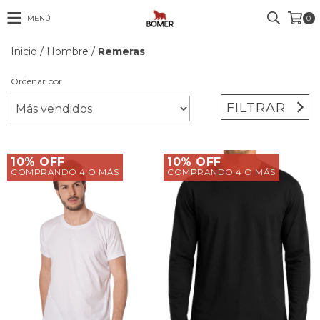
MENÚ
0
Inicio
/
Hombre
/
Remeras
Ordenar por
FILTRAR
10% OFF
10% OFF
COMPRANDO 4 O MÁS
COMPRANDO 4 O MÁS